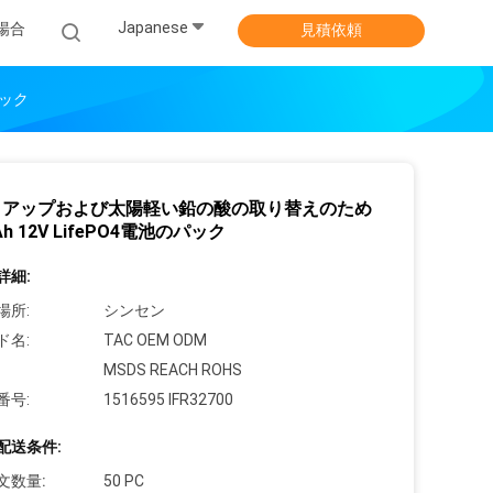
Japanese
場合
見積依頼
パック
クアップおよび太陽軽い鉛の酸の取り替えのため
Ah 12V LifePO4電池のパック
詳細:
場所:
シンセン
ド名:
TAC OEM ODM
MSDS REACH ROHS
番号:
1516595 IFR32700
配送条件:
文数量:
50 PC