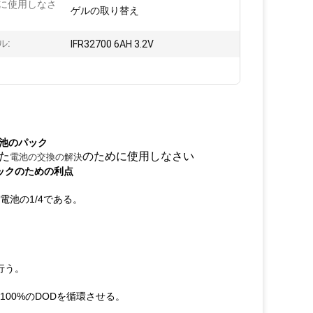
に使用しなさ
ゲルの取り替え
ル:
IFR32700 6AH 3.2V
電池のパック
また
のために使用しなさい
電池の交換の解決
ック
のための利点
電池の1/4である。
行う。
100%のDODを循環させる。