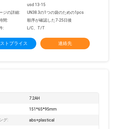
usd 13-15
ージの詳細:
UN38.3の1つの袋のための1pcs
時間:
順序が確認した7-25日後
件:
L/C、T/T
ストプライス
連絡先
7.2AH
:
151*65*95mm
ング:
abs+plastical