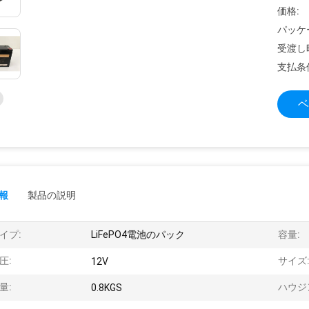
価格:
パッケ
受渡し
支払条
ベ
報
製品の説明
イプ:
LiFePO4電池のパック
容量:
圧:
サイズ
12V
量:
ハウジ
0.8KGS