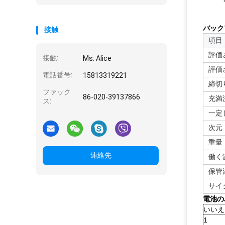
バック
接触
項目
評価
接触:
Ms. Alice
評価
電話番号:
15813319221
締切
ファック
86-020-39137866
充満
ス:
一定
次元
重量
連絡先
働く
保管
サイ
電池の
いいえ
1