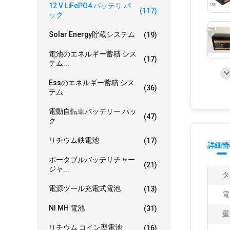
12 V LiFePO4 バッテリ パ
(117)
ック
Solar Energy貯蔵システム
(19)
電池のエネルギー蓄積 シス
(17)
テム...
Essのエネルギー蓄積 シス
(36)
テム
電動自転車バッテリー パッ
(47)
ク
リチウム鉄電池
(17)
詳細情
ポータブルバッテリチャー
(21)
ジャ...
タ
電源ツール充電式電池
(13)
電
NI MH 電池
(31)
重
リチウム コイン型電池
(16)