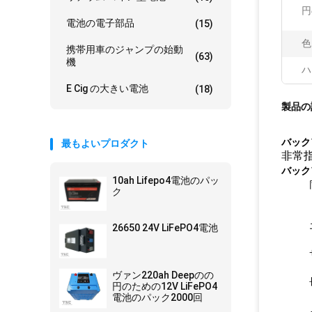
円
電池の電子部品
(15)
色
携帯用車のジャンプの始動
(63)
機
ハ
E Cig の大きい電池
(18)
製品の
バック
最もよいプロダクト
非常指
バック
10ah Lifepo4電池のパッ
ク
26650 24V LiFePO4電池
ヴァン220ah Deepのの
円のための12V LiFePO4
電池のパック2000回