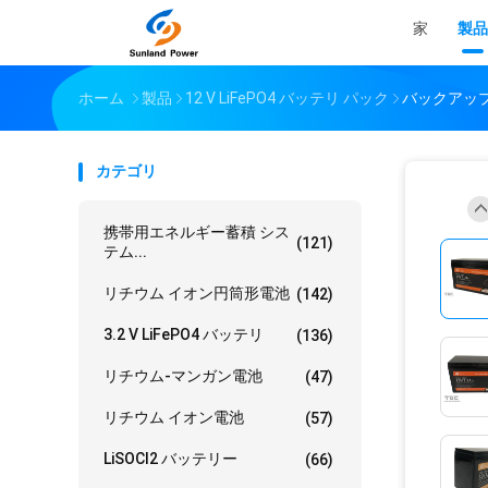
家
製品
ホーム
製品
12 V LiFePO4 バッテリ パック
バックアップ
カテゴリ
携帯用エネルギー蓄積 シス
(121)
テム...
リチウム イオン円筒形電池
(142)
3.2 V LiFePO4 バッテリ
(136)
リチウム-マンガン電池
(47)
リチウム イオン電池
(57)
LiSOCl2 バッテリー
(66)