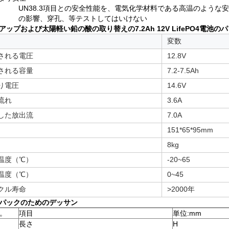
UN38.3項目との安全性能を、電気化学材料である高温のよう
の影響、穿孔、等テストしてはいけない
アップおよび太陽軽い鉛の酸の取り替えの7.2Ah 12V LifePO4電池の
変数
される電圧
12.8V
される容量
7.2-7.5Ah
り電圧
14.6V
流れ
3.6A
した放出流
7.0A
151*65*95mm
8kg
温度（℃）
-20~65
温度（℃）
0~45
クル寿命
>2000年
パックのためのデッサン
。
項目
単位:mm
長さ
H