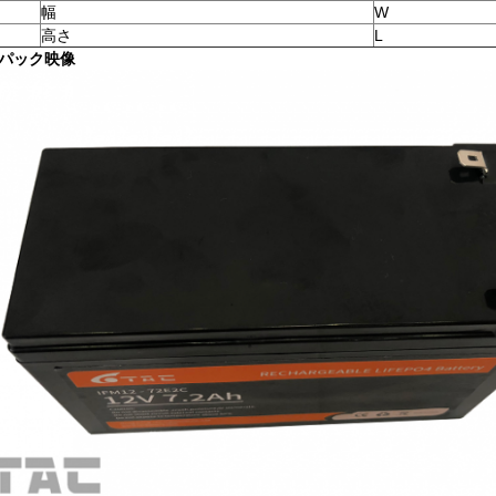
幅
W
高さ
L
パック映像