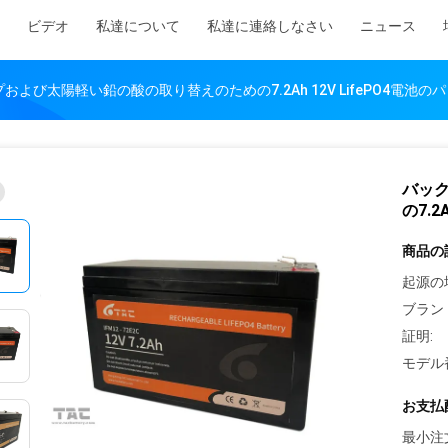
ビデオ
私達について
私達に連絡しなさい
ニュース
および太陽軽い鉛の酸の取り替えのための7.2Ah 12V LifePO4電池の
バッ
の7.2
商品の
起源の
ブラン
証明:
モデル
お支払
最小注