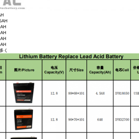
AH
.5AH
0AH
4AH
6AH
0AH
多く