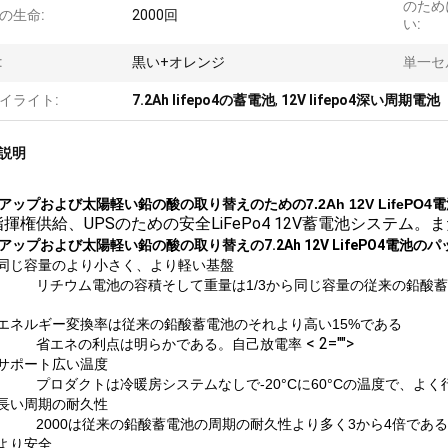
のため
の生命:
2000回
い:
:
黒い+オレンジ
単一セ
イライト:
7.2Ah lifepo4の蓄電池
,
12V lifepo4深い周期電池
説明
アップおよび太陽軽い鉛の酸の取り替えのための7.2Ah 12V LifePO4
揮権供給、UPSのための安全LiFePo4 12V蓄電池システム。
アップおよび太陽軽い鉛の酸の取り替えの7.2Ah 12V LifePO4電池のパ
同じ容量のより小さく、より軽い基盤
リチウム電池の容積そして重量は1/3から同じ容量の従来の鉛酸蓄
エネルギー変換率は従来の鉛酸蓄電池のそれより高い15%である
< 2="">
省エネの利点は明らかである。自己放電率
サポート広い温度
プロダクトは冷暖房システムなしで-20°Cに60°Cの温度で、よく
長い周期の耐久性
2000は従来の鉛酸蓄電池の周期の耐久性より多く3から4倍である
より安全