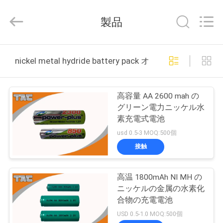
イ
ヤ
製品
ー.
Copyright
©
2011
-
家
2026
nickel metal hydride battery pack オンライン製造
Guang
Zhou
Sunland
New
製
Energy
Technology
高容量 AA 2600 mah の
Co.,
品
Ltd..
グリーン電力ニッケル水
All
素充電式電池
Rights
Reserved.
usd 0.5-3 MOQ:500個
ビ
接触
デ
高温 1800mAh NI MH の
オ
ニッケルの金属の水素化
合物の充電電池
私
USD 0.5-1.0 MOQ:500個