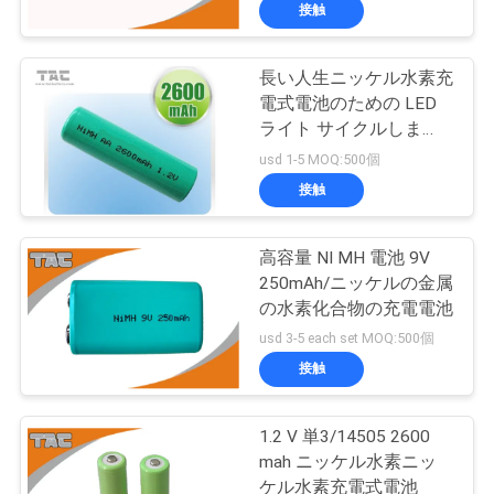
接触
達
に
長い人生ニッケル水素充
電式電池のための LED
つ
ライト サイクルしま
す。
い
usd 1-5 MOQ:500個
接触
て
高容量 NI MH 電池 9V
工
250mAh/ニッケルの金属
の水素化合物の充電電池
場
usd 3-5 each set MOQ:500個
旅
接触
行
1.2 V 単3/14505 2600
mah ニッケル水素ニッ
ケル水素充電式電池