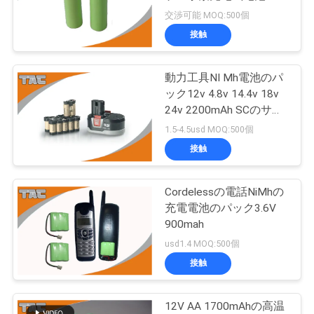
品
交渉可能 MOQ:500個
質
接触
管
動力工具NI Mh電池のパ
理
ック12v 4.8v 14.4v 18v
24v 2200mAh SCのサイ
ズ
私
1.5-4.5usd MOQ:500個
接触
達
に
Cordelessの電話NiMhの
充電電池のパック3.6V
連
900mah
絡
usd1.4 MOQ:500個
接触
し
な
12V AA 1700mAhの高温