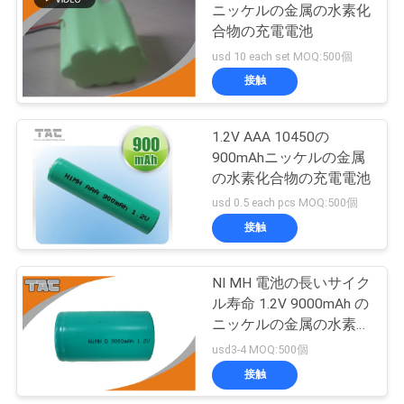
ニッケルの金属の水素化
さ
合物の充電電池
い
usd 10 each set MOQ:500個
接触
ニ
1.2V AAA 10450の
ュ
900mAhニッケルの金属
の水素化合物の充電電池
ー
usd 0.5 each pcs MOQ:500個
ス
接触
NI MH 電池の長いサイク
場
ル寿命 1.2V 9000mAh の
合
ニッケルの金属の水素化
合物の充電電池
usd3-4 MOQ:500個
接触
引