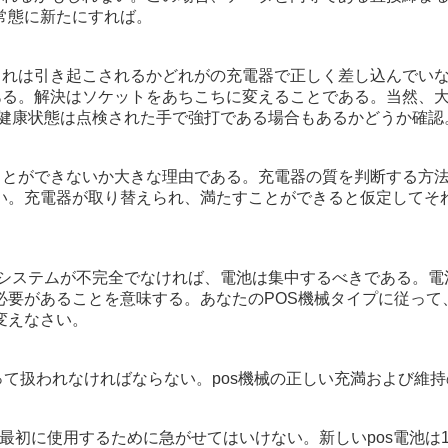
常態に新たにすれば。
これは引き起こされるかどれがの充電器で正しく差し込んでい
ある。解決はソケットをあちこちに変えることである。当然、大
の健康状態は点検された手で強打である場合もあるかどうか確認
ことができないか大きな理由である。充電器の質を判断する方
い。充電器が取り替えられ、満たすことができると仮定してそ
osシステムが不完全でなければ、電池は集中するべきである。電
要があることを意味する。あなたのPOS機械タイプに従って、
変えなさい。
って扱われなければならない。pos機械の正しい充満および維
最初に使用するために急がせてはいけない。新しいpos電池は