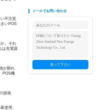
メールでお問い合わせ
ない不注意
きいPOS
。
法か。それ
れは充電器
送って下さい
池が膨れ
POS機
持の技術
1夜使用、