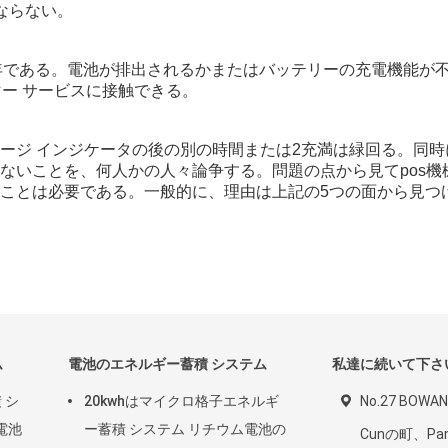
ならない。
2年である。電池が排出されるかまたはバッテリーの充電機能が
ー サービスに接触できる。
ージ インジケータの後の別の時間または2充満は緑回る。同時
ないことを、何人かの人々論争する。問題の点から見てpos機
ことは必要である。一般的に、理由は上記の5つの面から見つ
ム
電池のエネルギー蓄積 システム
私達に続いて下さ
 シ
20kwhはマイクロ格子エネルギ
No.27 BO
ム電池
ー蓄積 システム リチウム電池の
Cunの町、Pa