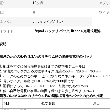
証:
12ヶ月
アプリ
ビ:
青
ワイヤ
ネクタ:
カスタマイズされた
イライト:
lifepo4 バッテリ パック
,
lifepo4 充電式電池
説明
陽系のための6.4V 3.3Ahのリチウム鉄の隣酸塩電池のパック
1.
配達をすぐに保ち順序を続けますの標準モジュールは
2.
電池のパックのための標準サイズ:最高の53mm*29.6mm*68mm
3.
パックのためのこの単一セルは水平なエネルギー タイプIFR26650 3.
4.
長いサイクル寿命はDOD 80%の約2000回です
5.
証明によって:UN38.3、ICE62133、細胞のためのRoHs
6.
低い自己放電長い在庫の時間を保つより少し月例より3%の
陽系の6.4V 3.3Ahのリチウム鉄の隣酸塩電池のパックのための指定
項目
概要変数
注目