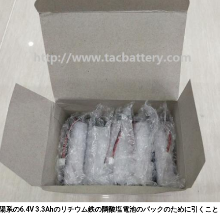
陽系の6.4V 3.3Ahのリチウム鉄の隣酸塩電池のパックのために引くこと