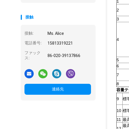
1
2
接触
3
接触:
Ms. Alice
4
電話番号:
15813319221
ファック
86-020-39137866
ス:
5
6
7
8
連絡先
容量テ
9
標
10
標
11
最
最
12