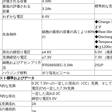
評価される容量
3.3Ah
標準的な充満
最低の評価される
3.2Ah
容量
わずかな電圧
6.4V
◆Charg
ます
細胞の最初の容量の高くより80%
◆Rest:30m
生命例外
の
◆Dischar
◆Tempera
◆は1200c
排出の締切り電圧
≥4.6V
5.0V （
充満締切り電圧
≤7.3V
7.3V （
細胞およびアセンブリ方
IFR26650EC-3.3Ah
2S1P
法
ハウジング材料
ポリ塩化ビニール
スト標準およびデータ
0.2C 7.3Vへの一定した現在の（CC）充満、そし
準的な充満
電圧(CV)一定した7.3V充満
一定した流れ0.2C
準的な排出
締切り電圧5.0V
高充満流れ
2A
高の連続的
2A