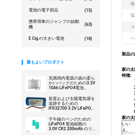
保
電池の電子部品
(15)
塩
携帯用車のジャンプの始動
(63)
コ
機
ハ
E Cig の大きい電池
(18)
製品の
最もよいプロダクト
家の太
特徴:
充満局内電源の袋の柔ら
かいパックのための3.2V
10Ah LiFePO4電池
09102165
装置および太陽電気塀を
追跡するための
IFR32700 3.2V LiFePO4
電池
家の太
子午線のペンのための
LiFePO4 電池細胞の
いい
3.0V CR2 200mAh のリ
え。
チウム電池