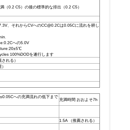
（0.2 C5）の後の標準的な排出（0.2 C5）
e:7.3V、それからCVへのCC@0.2Cは0.05Cに流れを耕し
in.
ge:0.2Cへの5.0V
ture:20±5℃
ycles 100%DODを遂行します
推薦される）
推奨）
て≤0.05Cへの充満流れの低下まで
充満時間:おおよそ7h
1.5A （推薦される）