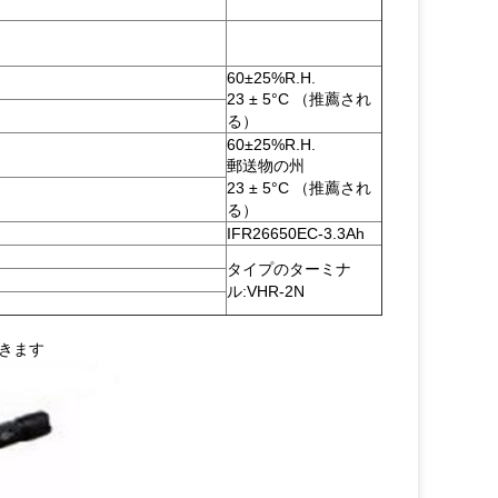
60±25%R.H.
23 ± 5°C （推薦され
る）
60±25%R.H.
郵送物の州
23 ± 5°C （推薦され
る）
IFR26650EC-3.3Ah
タイプのターミナ
ル:VHR-2N
きます