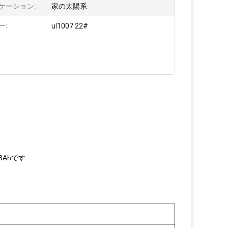
ケーション:
家の太陽系
ー:
ul1007 22#
3Ahです