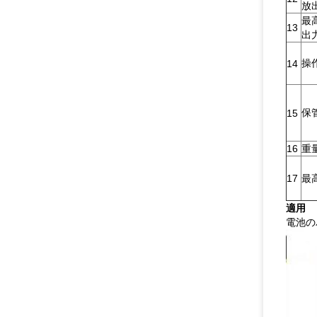
放
最
13
出
操
14
保
15
16
重
17
最
適用
電池の