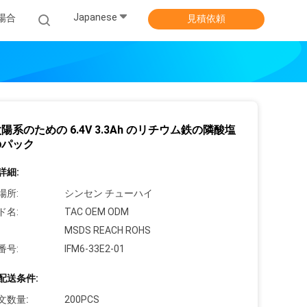
Japanese
場合
見積依頼
陽系のための 6.4V 3.3Ah のリチウム鉄の隣酸塩
のパック
詳細:
場所:
シンセン チューハイ
ド名:
TAC OEM ODM
MSDS REACH ROHS
番号:
IFM6-33E2-01
配送条件:
文数量:
200PCS