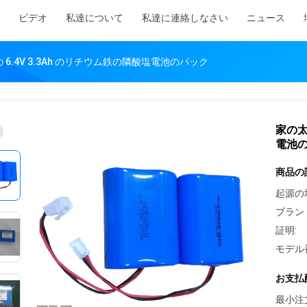
ビデオ
私達について
私達に連絡しなさい
ニュース
6.4V 3.3Ah のリチウム鉄の隣酸塩電池のパック
家の太
電池
商品の
起源の
ブラン
証明:
モデル
お支払
最小注