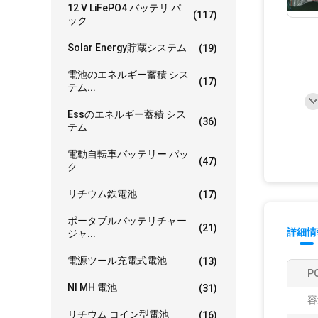
12 V LiFePO4 バッテリ パ
(117)
ック
Solar Energy貯蔵システム
(19)
電池のエネルギー蓄積 シス
(17)
テム...
Essのエネルギー蓄積 シス
(36)
テム
電動自転車バッテリー パッ
(47)
ク
リチウム鉄電池
(17)
ポータブルバッテリチャー
(21)
詳細情
ジャ...
電源ツール充電式電池
(13)
P
NI MH 電池
(31)
容
リチウム コイン型電池
(16)