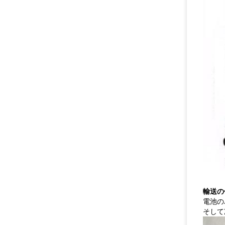
輸送の
電池の
そして