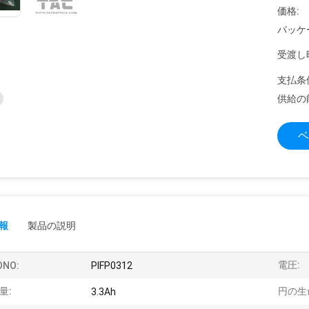
価格:
パッケ
受渡し
支払条
供給の
ベ
報
製品の説明
電圧:
ONO:
PIFP0312
量:
円の生
3.3Ah