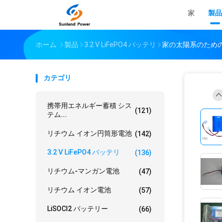
家
製品
ホーム
製品
3.2 V LiFePO4 バッテリ
家の太陽系のための 
カテゴリ
携帯用エネルギー蓄積 シス
(121)
テム...
リチウム イオン円筒形電池
(142)
3.2 V LiFePO4 バッテリ
(136)
リチウム-マンガン電池
(47)
リチウム イオン電池
(57)
LiSOCl2 バッテリー
(66)