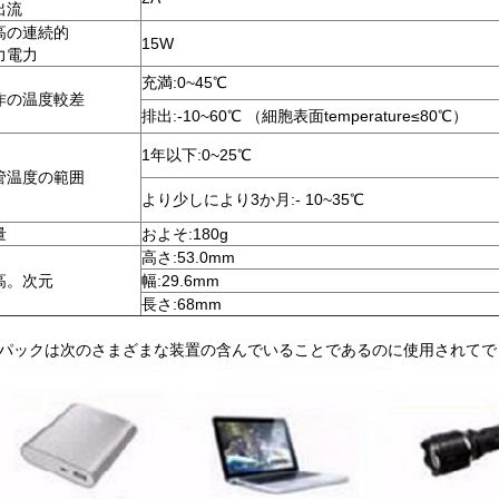
出流
高の連続的
15W
力電力
充満:0~45℃
作の温度較差
排出:-10~60℃ （細胞表面temperature≤80℃）
1年以下:0~25℃
管温度の範囲
より少しにより3か月:- 10~35℃
量
およそ:180g
高さ:53.0mm
高。次元
幅:29.6mm
長さ:68mm
パックは次のさまざまな装置の含んでいることであるのに使用されてで