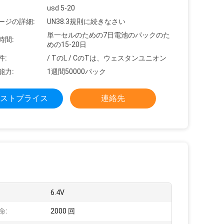
usd 5-20
ージの詳細:
UN38.3規則に続きなさい
単一セルのための7日電池のパックのた
時間:
めの15-20日
件:
/ TのL / CのTは、ウェスタンユニオン
能力:
1週間50000パック
ストプライス
連絡先
6.4V
命:
2000 回