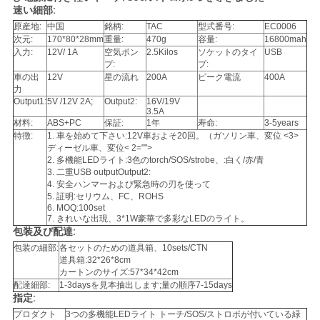
速い細部:
さ
原産地:
中国
銘柄:
TAC
型式番号:
EC0006
い
次元:
170*80*28mm
重量:
470g
容量:
16800mah
入力:
12V/ 1A
空気ポン
2.5Kilos
ソケットのタイ
USB
プ:
プ:
車の出
12V
星の流れ
200A
ピーク電流
400A
ニ
力
Output1:
5V /12V 2A;
Output2:
16V/19V
3.5A
ュ
材料:
ABS+PC
保証:
1年
寿命:
3-5years
特徴:
1. 車を始めて下さい:12V車およそ20回。（ガソリン車、変位 <3>
ー
ディーゼル車、変位< 2="">
2. 多機能LEDライト:3色のtorch/SOS/strobe、:白く/赤/青
3. 二重USB outputOutput2:
ス
4. 安全ハンマーおよび緊急時の刃を使って
5. 証明:セリウム、FC、ROHS
6. MOQ:100set
7. きれいな出現、3*1W豪華で多彩なLEDのライト。
場
包装及び配達:
包装の細部:
各セットのための道具箱、10sets/CTN
合
道具箱:32*26*8cm
カートンのサイズ:57*34*42cm
配達細部:
1-3daysを見本抽出します;量の順序7-15days
指定:
引
プロダクト
3つの多機能LEDライト トーチ/SOS/ストロボが付いている緑