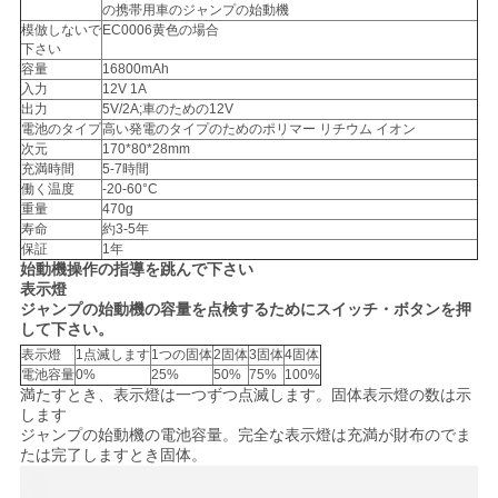
の携帯用車のジャンプの始動機
用
模倣しないで
EC0006黄色の場合
下さい
を
容量
16800mAh
入力
12V 1A
要
出力
5V/2A;車のための12V
電池のタイプ
高い発電のタイプのためのポリマー リチウム イオン
次元
170*80*28mm
求
充満時間
5-7時間
働く温度
-20-60°C
し
重量
470g
寿命
約3-5年
な
保証
1年
始動機操作の指導を跳んで下さい
さ
表示燈
ジャンプの始動機の容量を点検するためにスイッチ・ボタンを押
い
して下さい。
表示燈
1点滅します
1つの固体
2固体
3固体
4固体
電池容量
0%
25%
50%
75%
100%
満たすとき、表示燈は一つずつ点滅します。固体表示燈の数は示
地
します
ジャンプの始動機の電池容量。完全な表示燈は充満が財布のでま
図
たは完了しますとき固体。