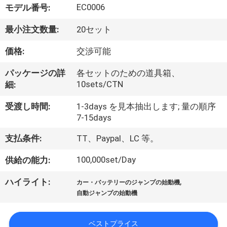
EC0006
モデル番号:
達
最小注文数量:
20セット
に
価格:
交渉可能
つ
い
パッケージの詳
各セットのための道具箱、
10sets/CTN
細:
て
受渡し時間:
1-3days を見本抽出します; 量の順序
7-15days
工
支払条件:
TT、Paypal、LC 等。
場
100,000set/Day
供給の能力:
旅
,
ハイライト:
カー・バッテリーのジャンプの始動機
行
自動ジャンプの始動機
ベストプライス