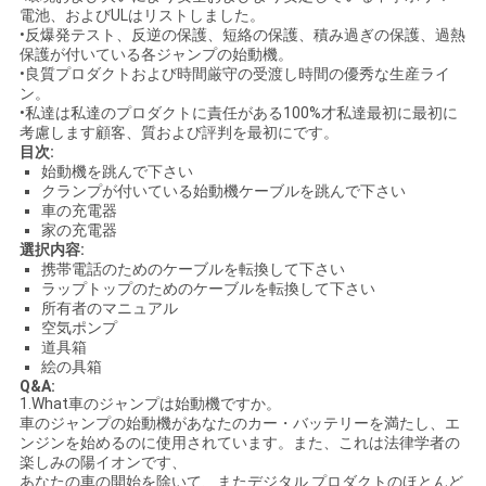
電池、およびULはリストしました。
•反爆発テスト、反逆の保護、短絡の保護、積み過ぎの保護、過熱
保護が付いている各ジャンプの始動機。
•良質プロダクトおよび時間厳守の受渡し時間の優秀な生産ライ
ン。
•私達は私達のプロダクトに責任がある100%才私達最初に最初に
考慮します顧客、質および評判を最初にです。
目次:
始動機を跳んで下さい
クランプが付いている始動機ケーブルを跳んで下さい
車の充電器
家の充電器
選択内容:
携帯電話のためのケーブルを転換して下さい
ラップトップのためのケーブルを転換して下さい
所有者のマニュアル
空気ポンプ
道具箱
絵の具箱
Q&A:
1.What車のジャンプは始動機ですか。
車のジャンプの始動機があなたのカー・バッテリーを満たし、エ
ンジンを始めるのに使用されています。また、これは法律学者の
楽しみの陽イオンです、
あなたの車の開始を除いて、またデジタル プロダクトのほとんど