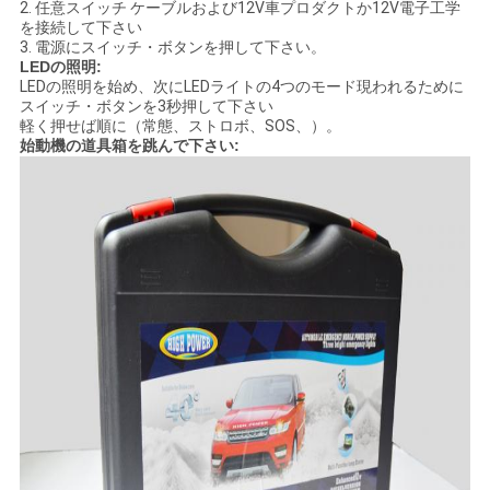
2. 任意スイッチ ケーブルおよび12V車プロダクトか12V電子工学
を接続して下さい
3. 電源にスイッチ・ボタンを押して下さい。
LEDの照明:
LEDの照明を始め、次にLEDライトの4つのモード現われるために
スイッチ・ボタンを3秒押して下さい
軽く押せば順に（常態、ストロボ、SOS、）。
始動機の道具箱を跳んで下さい: