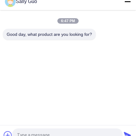
Sally Guo
小型タイプ 12v 29.6Wh の外的な電池銀行、車のジャンパー機
能力銀行
6:47 PM
速い充満3600mahリチウム電池式車のジャンプの始動機12V
Lifepo4のプリズム細胞
Good day, what product are you looking for?
人気カテゴリ
すべて
携帯用エネルギー蓄
リチウム イオン円筒
積 システム
形電池
3.2 V LiFePO4 バッテ
リチウム-マンガン
リ
電池
リチウム イオン電池
LiSOCl2 バッテリー
12 V LiFePO4 バッテ
Solar Energy貯蔵シ
リ パック
ステム