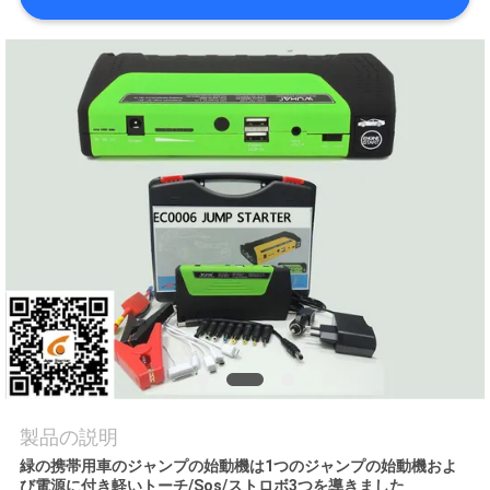
品
質
管
理
私
達
に
連
絡
し
製品の説明
な
緑の携帯用車のジャンプの始動機は1つのジャンプの始動機およ
び電源に付き軽いトーチ/Sos/ストロボ3つを導きました