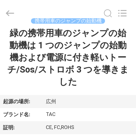
イ
ヤ
ー.
Copyright
携帯用車のジャンプの始動機
©
2011
-
緑の携帯用車のジャンプの始
家
2026
Guang
Zhou
動機は 1 つのジャンプの始動
Sunland
New
製
Energy
機および電源に付き軽いトー
Technology
Co.,
品
Ltd..
チ/Sos/ストロボ 3 つを導きま
All
Rights
Reserved.
した
ビ
デ
起源の場所:
広州
オ
TAC
ブランド名:
CE, FC,ROHS
証明:
私