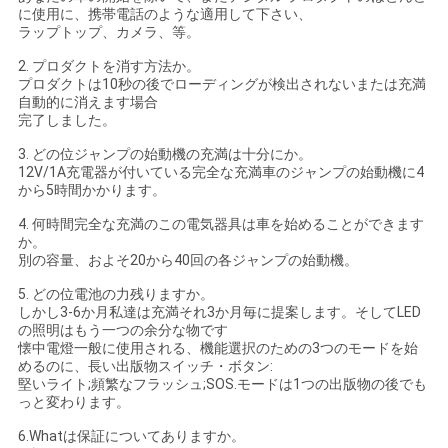
に使用に、携帯電話のような適用して下さい、
ラップトップ、カメラ、等。
2. プロダクトを消す方法か。
プロダクトは10秒の後でローディングが検出されないまたは充満
自動的に消えます場合
完了しました。
3. どの位ジャンプの始動機の充満は十分にか。
12V/1A充電器が付いている完全な充満車のジャンプの始動機に4
から5時間かかります。
4. 何時間完全な充満のこの電気器具は車を始めることができます
か。
別の容量、およそ20から40回の各ジャンプの始動機。
5. どの位電池の力残りますか。
しかし3-6か月私達は充満それ3か月毎に提案します。そしてLED
の照明はもう一つの余分な物です
懐中電燈一般に使用される、機能選択のための3つのモードを始
めるのに、長い出版物スイッチ・ボタン:
堅いライト;頻繁なフラッシュ;SOS.モードは1つの出版物の後でも
っと変わります。
6.Whatは保証についてありますか。