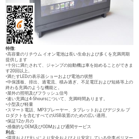
特徴:
•高容量のリチウム イオン電池は長い生命および多くを充満周期
提供します
•十分に満たされて、ジャンプの始動機は車を始めることができま
す20回以上。
•満たすLEDの表示器ショーおよび電池の状態
•中保護板、排出、過電流、積み過ぎ、不足電圧および短絡等上の
終わる充満のような機能と。
•屋外の照明及びフラッシュ信号
•速い充満は4-5hoursについて、充満時間あります。
•小型及び軽量
•スマート電話、MP3プレーヤー、タブレットおよびデジタル プ
ロダクトを含むすべてのUSB装置のための広い適用。
•保証12か月の
•感傷的なOEM及びODMおよび通関サービス
利点:
•環境および大いにより安全およびより安定している中李ポリマー