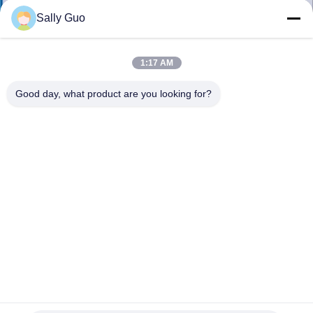
達
Sally Guo
に
1:17 AM
つ
Good day, what product are you looking for?
い
て
工
場
旅
行
ICR18650-1S2P 高エネルギー密度のバッテリー 様々な分野
における安全 電力ツール 消費電子 電気自動車