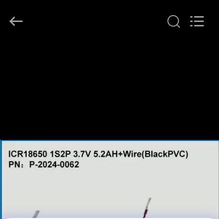
イ
ヤ
ー.
Copyright
©
2011
-
家
2026
Guang
Zhou
Sunland
New
製
Energy
Technology
Co.,
品
Ltd..
All
Rights
Reserved.
ビ
デ
オ
私