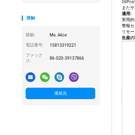
16Pcs
またサ
適用:
接触
実用的
警報セ
リモー
接触:
Ms. Alice
生産の
電話番号:
15813319221
ファック
86-020-39137866
ス:
連絡先