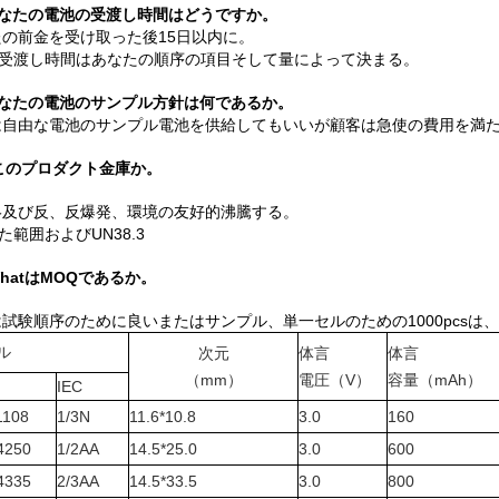
なたの電池の受渡し時間はどうですか。
たの前金を受け取った後15日以内に。
受渡し時間はあなたの順序の項目そして量によって決まる。
なたの電池のサンプル方針は何であるか。
は自由な電池のサンプル電池を供給してもいいが顧客は急使の費用を満
Isこのプロダクト金庫か。
絡及び反、反爆発、環境の友好的沸騰する。
た範囲およびUN38.3
WhatはMOQであるか。
は試験順序のために良いまたはサンプル、単一セルのための1000pcsは、
ル
次元
体言
体言
（mm）
電圧（V）
容量（mAh）
IEC
1108
1/3N
11.6*10.8
3.0
160
4250
1/2AA
14.5*25.0
3.0
600
4335
2/3AA
14.5*33.5
3.0
800