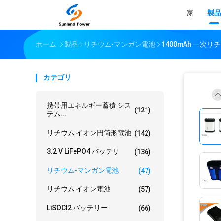
家
製品
ホーム
製品
リチウム-マンガン電池
1400mAh 一次リチ
カテゴリ
携帯用エネルギー蓄積 シス
(121)
テム...
リチウム イオン円筒形電池
(142)
3.2 V LiFePO4 バッテリ
(136)
リチウム-マンガン電池
(47)
リチウム イオン電池
(57)
LiSOCl2 バッテリー
(66)