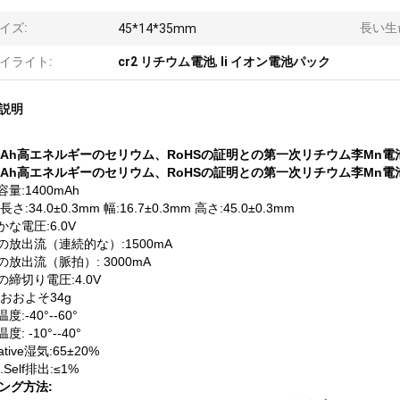
イズ:
長い生
45*14*35mm
イライト:
cr2 リチウム電池
,
li イオン電池パック
説明
0mAh高エネルギーのセリウム、RoHSの証明との第一次リチウム李Mn電池2C
0mAh高エネルギーのセリウム、RoHSの証明との第一次リチウム李Mn電池2
容量:1400mAh
長さ:34.0±0.3mm 幅:16.7±0.3mm 高さ:45.0±0.3mm
かな電圧:6.0V
高の放出流（連続的な）:1500mA
の放出流（脈拍）: 3000mA
の締切り電圧:4.0V
:おおよそ34g
度:-40°--60°
度: -10°--40°
lative湿気:65±20%
Self排出:≤1%
ング方法: