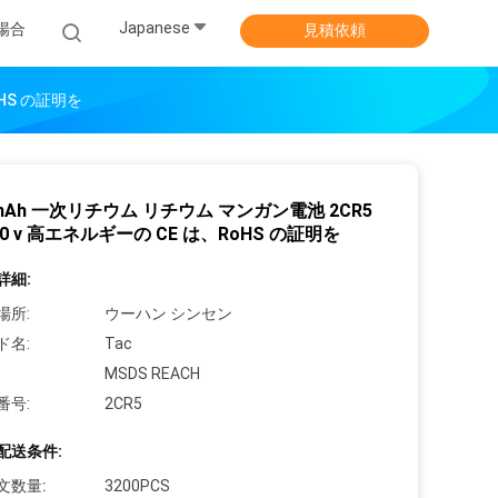
Japanese
場合
見積依頼
oHS の証明を
0mAh 一次リチウム リチウム マンガン電池 2CR5
6.0 v 高エネルギーの CE は、RoHS の証明を
詳細:
場所:
ウーハン シンセン
ド名:
Tac
MSDS REACH
番号:
2CR5
配送条件:
文数量:
3200PCS