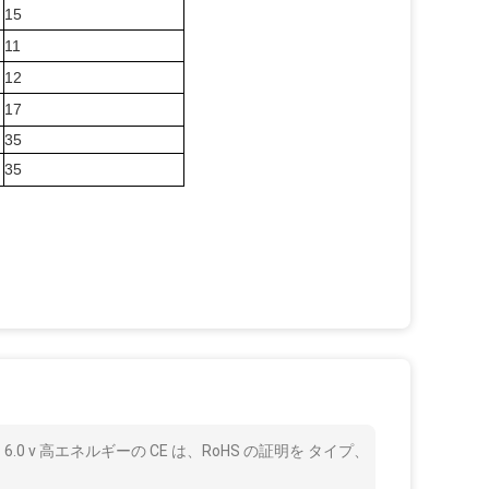
15
11
12
17
35
35
6.0 v 高エネルギーの CE は、RoHS の証明を タイプ、