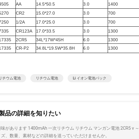
4505
AA
14.5*50.5
3.0
1400
5270
CR2
15.0*27.0
3.0
700
7250
1/2A
17.0*25.0
3.0
700
7335
CR123A
17.0*33.5
3.0
1300
17335
2CR5
34L*17W*45H
6.0
1300
17335
CR-P2
34.8L*19.5W*35.8H
6.0
1300
2 リチウム電池
リチウム電池
Li イオン電池パック
製品の詳細を知りたい
味があります 1400mAh 一次リチウム リチウム マンガン電池 2CR5 v ～ 
イズ、数量、素材などの詳細を送っていただけませんか。