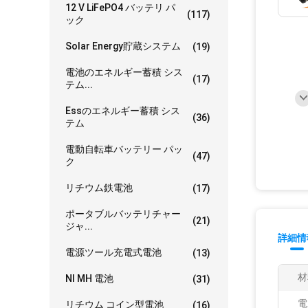
12 V LiFePO4 バッテリ パ
(117)
ック
Solar Energy貯蔵システム
(19)
電池のエネルギー蓄積 シス
(17)
テム...
Essのエネルギー蓄積 シス
(36)
テム
電動自転車バッテリー パッ
(47)
ク
リチウム鉄電池
(17)
ポータブルバッテリチャー
(21)
ジャ...
詳細情
電源ツール充電式電池
(13)
材
NI MH 電池
(31)
電
リチウム コイン型電池
(16)