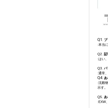
Q1.
ブ
:本当
Q2.
証
:はい、
Q3.
パ
:通常
Q4.
あ
:沈殿
示す。
Q5.
あ
:EXW