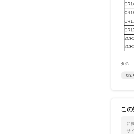
CR1
CR1
CR1
CR1
2CR
2CR
タグ:
Cr
この
に興
サ