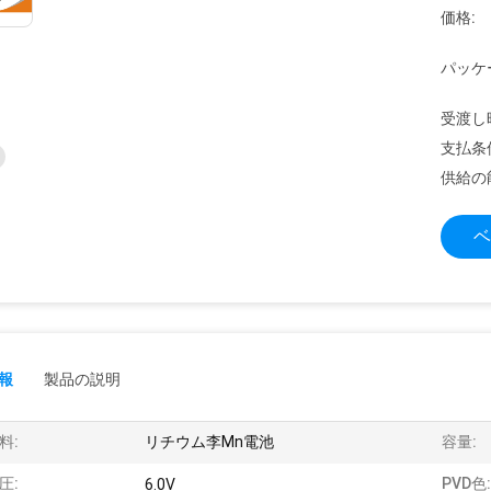
価格:
パッケ
受渡し
支払条
供給の
ベ
報
製品の説明
料:
リチウム李Mn電池
容量:
圧:
PVD色:
6.0V