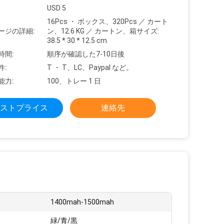
USD 5
16Pcs ・ ボックス、320Pcs ／ カート
ージの詳細:
ン、12.6 KG ／ カートン、箱サイズ:
38.5 * 30 * 12.5 cm
時間:
順序が確認した7-10日後
件:
T ・ T、LC、Paypal など。
能力:
100、トレー 1 日
ストプライス
連絡先
1400mah-1500mah
緑/青/黒