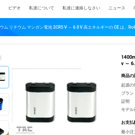
ビデオ
私達について
私達に連絡しなさい
ニュース
ウム リチウム マンガン電池 2CR5 V ～ 6.0 V 高エネルギーの CE は、R
140
v ～ 
商品の
起源の
ブラン
証明:
モデル
お支払
最小注