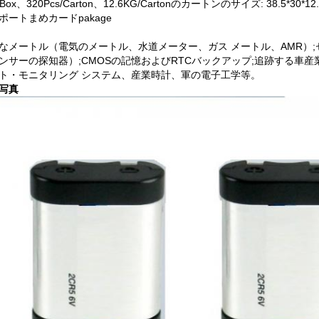
/Box、320Pcs/Carton、12.6KG/Cartonのカートンのサイズ: 38.5*30*12
ポートまめカードpakage
なメートル（電気のメートル、水道メーター、ガス メートル、AMR）;
ンサーの探知器）;CMOSの記憶およびRTCバックアップ;追跡する車産
ト・モニタリング システム、産業時計、軍の電子工学等。
写真