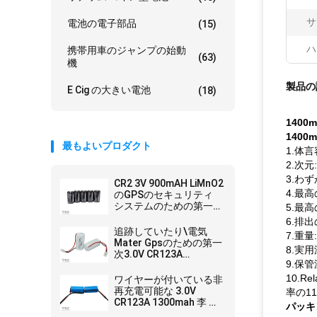
サ
電池の電子部品
(15)
ハ
携帯用車のジャンプの始動
(63)
機
製品の
E Cig の大きい電池
(18)
140
140
最もよいプロダクト
1.体言
2.次元:
3.わず
CR2 3V 900mAH LiMnO2
4.最
のGPSのセキュリティ
システムのための第一次
5.最高
リチウム電池
6.排出
追跡していたり\電気
7.重量
Mater Gpsのための第一
8.実用温
次3.0V CR123A
9.保管温
1600mah李MnO2電池
10.Re
ワイヤーが付いている非
再充電可能な 3.0V
率の11.
CR123A 1300mah 李 Mn
パッキ
電池