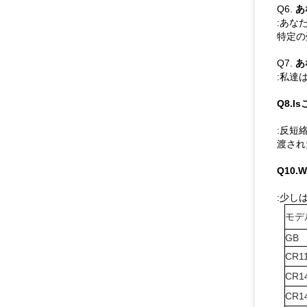
Q6.
あ
:あな
特定の
Q7.
あ
:私達
Q8.
:反短
渡され
Q10.
:少し
モデ
GB
CR1
CR1
CR1