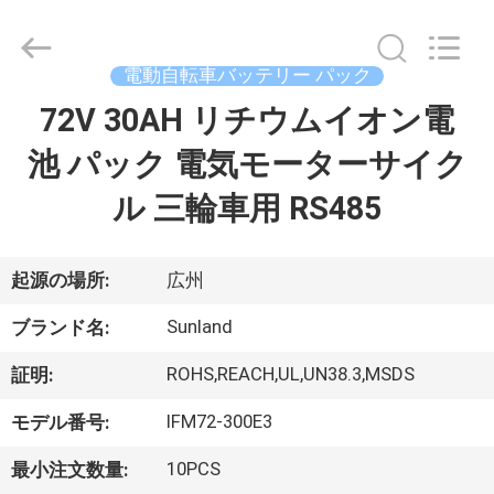
イ
ヤ
ー.
Copyright
電動自転車バッテリー パック
©
2011
-
72V 30AH リチウムイオン電
家
2026
Guang
Zhou
池 パック 電気モーターサイク
Sunland
New
製
Energy
ル 三輪車用 RS485
Technology
Co.,
品
Ltd..
All
Rights
Reserved.
起源の場所:
広州
ビ
Sunland
ブランド名:
デ
ROHS,REACH,UL,UN38.3,MSDS
証明:
オ
IFM72-300E3
モデル番号:
10PCS
最小注文数量:
私