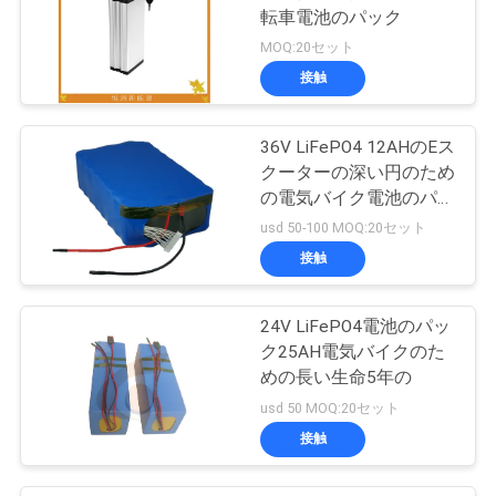
転車電池のパック
MOQ:20セット
接触
36V LiFePO4 12AHのEス
クーターの深い円のため
の電気バイク電池のパッ
ク
usd 50-100 MOQ:20セット
接触
24V LiFePO4電池のパッ
ク25AH電気バイクのた
めの長い生命5年の
usd 50 MOQ:20セット
接触