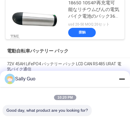
18650 10S4P再充電可
能なリチウムびんの電気
バイク電池のパック36V
10Ah
usd 20-50 MOQ:20セット
接触
電動自転車バッテリー パック
72V 45AH LiFePO4 バッテリー パック LCD CAN RS485 URAT 電
気バイク通信
Sally Guo
72V 30AH リチウムイオン電池 パック 電気モーターサイクル 三
輪車用 RS485
10:20 PM
習慣はスマートなBMS 72V 50Ahに電気バイク電池のパックを
運ぶこと容易にする
Good day, what product are you looking for?
人気カテゴリ
すべて