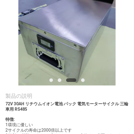
品
質
管
理
私
達
に
連
製品の説明
絡
72V 30AH リチウムイオン電池 パック 電気モーターサイクル 三輪
車用 RS485
し
特徴:
1環境に優しい
な
2サイクルの寿命は2000倍以上です