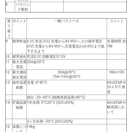
用
8
ハウジン
グ素材
を
違
ポイント
一般パラメータ
コメント
う
要
違
う
求
9
標準料金
0.2C 常流 (CC) 充電から83.95Vへ,その後常電圧
充電時間: 約
(CV) 充電から83.95Vへ,充電電流が≤0.05Cまで低
7時
下するまで
し
10
標準放出
常流0.2C 切断電圧57.5V
11
最大充電
25A@20°C
な
電流
12
最大連続
30A@20°C
90A<10S
さ
75A<15分@20°C
放出電流
13
操作温度
充電: 0°45°C
60±25%R.H.
い
23 ± 5°C 推
範囲
奨
放出: -20~60°C (細胞表面温度≤80°C)
14
貯蔵温度
1年未満: 0°C25°C (SOC≥50%)
60±25%R.H.
輸送国にお
地
範囲
いて
図
3ヶ月未満:−35°C (SOC≥50%)
15
体重につ
19kg
いて