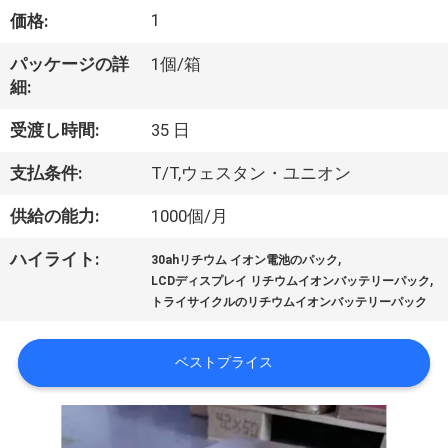
1
価格:
達
に
パッケージの詳
1個/箱
細:
つ
受渡し時間:
35 日
い
支払条件:
T/T,ウェスタン・ユニオン
て
供給の能力:
1000個/月
工
,
ハイライト:
30ahリチウム イオン電池のパック
,
LCDディスプレイ リチウムイオンバッテリーパック
場
トライサイクルのリチウムイオンバッテリーパック
旅
ベストプライス
行