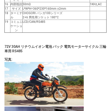
16
内部抵抗
50mΩ
1KHz,AC
PRIVACY
17
サイズ
L*W*H=360*230*160mm ±2mm
18
ターミナ
CHOGORI バンガ100シリーズ
POLICY
ル
2+6 男性用ソケット 180°C
19
コミュニ
LCD/CAN/RS485
ケーショ
ン
72V 30AH リチウムイオン電池 パック 電気モーターサイクル 三輪
車用 RS485
写真: