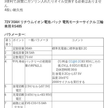
3便利で,頻繁にガソリン入れたりオイル交換する必要はありませ
さ
ん.
4長い耐久性
い
72V 30AH リチウムイオン電池 パック 電気モーターサイクル 三輪
車用 RS485
ニ
パラメーター:
ュ
違う
ポイント
一般パラメータ
コメント
違う
1
定額容量
30Ah
標準充電後に標準放電0.2C
ー
2
最低容量
28.5Ah
3
定数電圧
73.6V
ス
4
平均 寿命
バッテリーの初期容
(1) 料金:
CC@0.2C
83.95Vに,その
量の80%以上
後,CVは, 0.02Cの電流まで
2)休憩時間:30分
3) 放電:0.2Cから57.5V
場
温度:20±5°C
2000サイクルを実行する
合
5
放電切断
2.5V/セル (≥57.5V)
電圧
6
充電切断
3.65V/セル<83.95V)
電圧
引
7
細胞と組
EVE-C33-15.0Ah
立方法