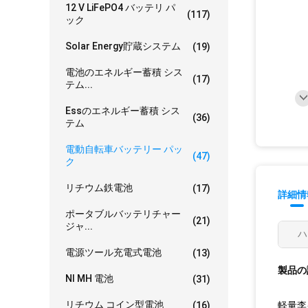
12 V LiFePO4 バッテリ パ
(117)
ック
Solar Energy貯蔵システム
(19)
電池のエネルギー蓄積 シス
(17)
テム...
Essのエネルギー蓄積 シス
(36)
テム
電動自転車バッテリー パッ
(47)
ク
リチウム鉄電池
(17)
詳細情
ポータブルバッテリチャー
(21)
ジャ...
ハ
電源ツール充電式電池
(13)
製品の
NI MH 電池
(31)
リチウム コイン型電池
(16)
軽量李