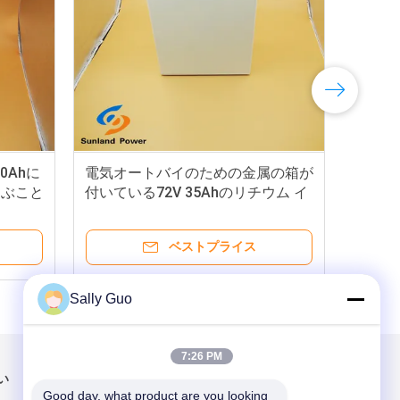
AHの電気
低い内部の抵抗TACの電気バイク電
池のパックのリチウム鉄の隣酸塩電
池のパック
ベストプライス
Sally Guo
7:26 PM
い
メールでお問い合わせ
Good day, what product are you looking 