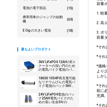
容量
電池の電子部品
(15)
1.
携帯用車のジャンプの始動
(63)
機
2.
E Cig の大きい電池
(18)
3.
容量
*それ
最もよいプロダクト
*それ
36V LiFePO4 12AHのEス
クーターの深い円のため
*価格
の電気バイク電池のパッ
より
ク
しかし
18650 10S4P再充電可能
なリチウムびんの電気バ
*そ
イク電池のパック36V
10Ah
前に
24V LiFePO4電池のパッ
充満
ク25AH電気バイクのた
めの長い生命5年の
*そ