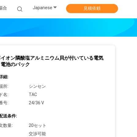
Japanese
場合
見積依頼
李イオン隣酸塩アルミニウム貝が付いている電気
ク電池のパック
詳細:
場所:
シンセン
ド名:
TAC
番号:
24/36 V
配送条件:
文数量:
20セット
交渉可能