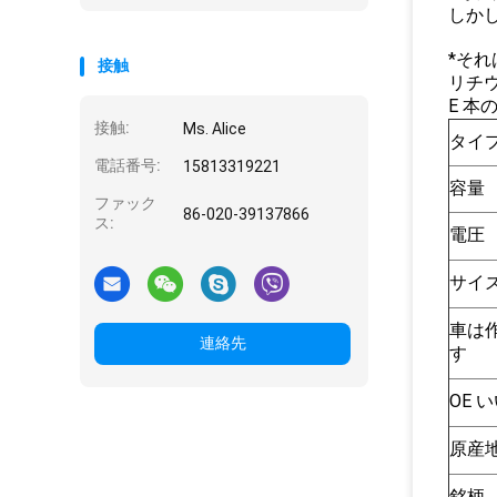
しか
*そ
接触
リチ
E 本
接触:
Ms. Alice
タイ
電話番号:
15813319221
容量
ファック
86-020-39137866
ス:
電圧
サイ
車は
連絡先
す
OE 
原産
銘柄