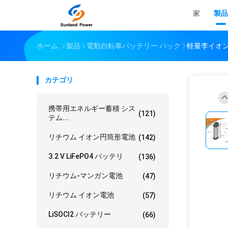
家
製品
ホーム
製品
電動自転車バッテリー パック
軽量李イオ
カテゴリ
携帯用エネルギー蓄積 シス
(121)
テム...
リチウム イオン円筒形電池
(142)
3.2 V LiFePO4 バッテリ
(136)
リチウム-マンガン電池
(47)
リチウム イオン電池
(57)
LiSOCl2 バッテリー
(66)