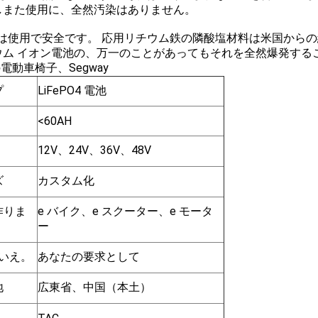
しまた使用に、全然汚染はありません。
れは使用で安全です。 応用リチウム鉄の隣酸塩材料は米国から
ウム イオン電池の、万一のことがあってもそれを全然爆発する
の電動車椅子、Segway
プ
LiFePO4 電池
<60AH
12V、24V、36V、48V
ズ
カスタム化
作りま
e バイク、e スクーター、e モータ
ー
いいえ。
あなたの要求として
地
広東省、中国（本土）