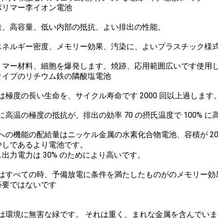
ポリマー李イオン電池
 軽量、高容量、低い内部の抵抗、よい排出の性能。
 高エネルギー密度、メモリー効果、汚染に、よいプラスチック様
 ポリマー材料、細胞を爆発します、焼跡、応用範囲広いです使用
タイプのリチウム鉄の隣酸塩電池
は極度の長い生命を、サイクル寿命です 2000 回以上過します
に高温の極度の抵抗が、排出の効率 70 の摂氏温度で 100% 
への機能の配給量はニッケル金属の水素化合物電池、容積が 20%
少しであるより電池です。
出力電力は 30% のためにより高いです。
れはすべての時、予備放電に条件を満たしたものがのメモリー効
必要ではないです
。
れは環境に無害な緑です。 それは重く、まれな金属を含んでいま