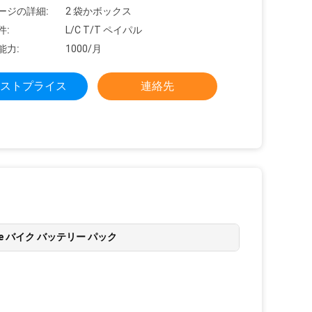
ージの詳細:
2 袋かボックス
件:
L/C T/T ペイパル
能力:
1000/月
ストプライス
連絡先
e バイク バッテリー パック