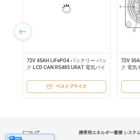
箱が
モーター三輪車の深い円のための
24V 3
イ
60V 30AH Lifepo4電池のパックを
電気バ
収容する金属
ベストプライス
について
携帯用エネルギー蓄積 システ