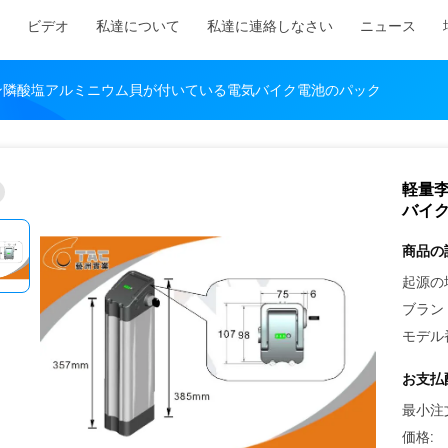
ビデオ
私達について
私達に連絡しなさい
ニュース
ン隣酸塩アルミニウム貝が付いている電気バイク電池のパック
軽量
バイ
商品の
起源の
ブラン
モデル
お支払
最小注
価格: