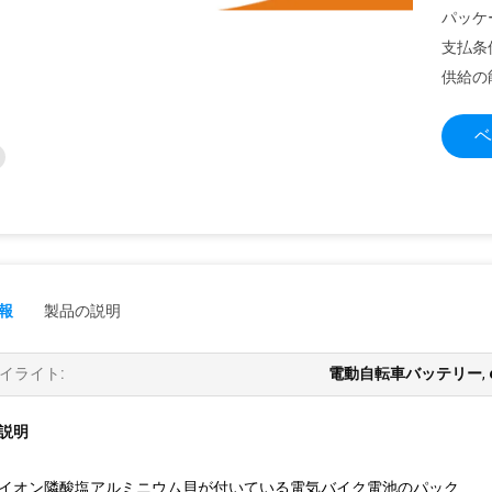
パッケ
支払条
供給の
ベ
報
製品の説明
イライト:
電動自転車バッテリー
,
説明
イオン隣酸塩アルミニウム貝が付いている電気バイク電池のパック