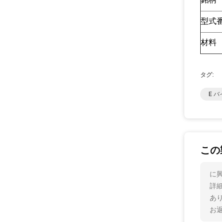
型式
材料
タグ:
E 
この
に
詳
あ
お