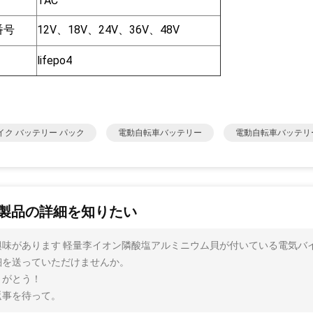
TAC
番号
12V、18V、24V、36V、48V
lifepo4
バイク バッテリー パック
電動自転車バッテリー
電動自転車バッテリ
製品の詳細を知りたい
興味があります 軽量李イオン隣酸塩アルミニウム貝が付いている電気バ
細を送っていただけませんか。
りがとう！
返事を待って。